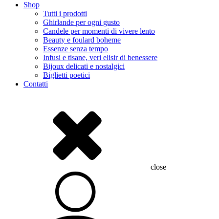
Shop
Tutti i prodotti
Ghirlande per ogni gusto
Candele per momenti di vivere lento
Beauty e foulard boheme
Essenze senza tempo
Infusi e tisane, veri elisir di benessere
Bijoux delicati e nostalgici
Biglietti poetici
Contatti
close