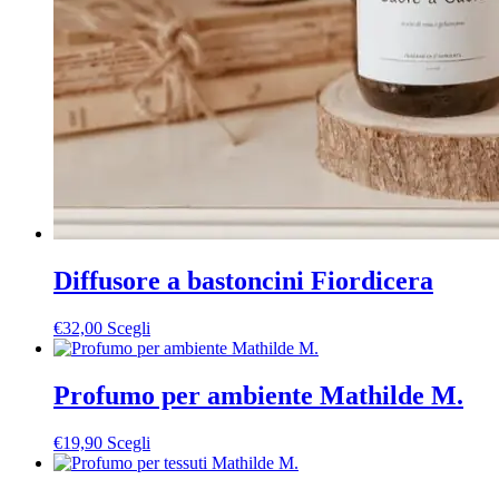
Diffusore a bastoncini Fiordicera
Questo
€
32,00
Scegli
prodotto
ha
più
Profumo per ambiente Mathilde M.
varianti.
Le
Questo
€
19,90
Scegli
opzioni
prodotto
possono
ha
essere