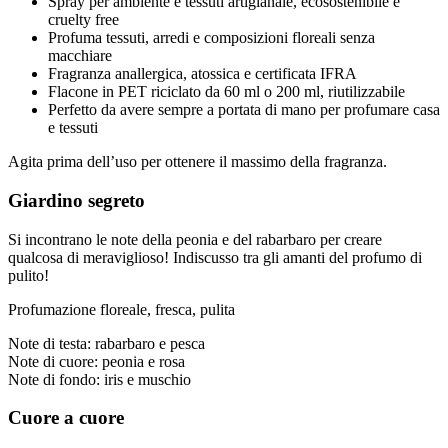
Spray per ambiente e tessuti artigianale, ecosostenibile e
cruelty free
Profuma tessuti, arredi e composizioni floreali senza
macchiare
Fragranza anallergica, atossica e certificata IFRA
Flacone in PET riciclato da 60 ml o 200 ml, riutilizzabile
Perfetto da avere sempre a portata di mano per profumare casa
e tessuti
Agita prima dell’uso per ottenere il massimo della fragranza.
Giardino segreto
Si incontrano le note della peonia e del rabarbaro per creare
qualcosa di meraviglioso! Indiscusso tra gli amanti del profumo di
pulito!
Profumazione floreale, fresca, pulita
Note di testa: rabarbaro e pesca
Note di cuore: peonia e rosa
Note di fondo: iris e muschio
Cuore a cuore