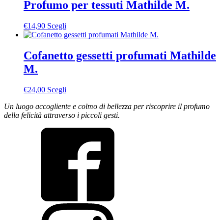
più
Profumo per tessuti Mathilde M.
scelte
varianti.
nella
Le
pagina
Questo
€
14,90
Scegli
opzioni
del
prodotto
possono
prodotto
ha
essere
più
Cofanetto gessetti profumati Mathilde
scelte
varianti.
nella
M.
Le
pagina
opzioni
del
possono
Questo
€
24,00
Scegli
prodotto
essere
prodotto
scelte
Un luogo accogliente e colmo di bellezza per riscoprire
il profumo
ha
nella
della felicità attraverso i piccoli gesti.
più
pagina
varianti.
del
Le
prodotto
opzioni
possono
essere
scelte
nella
pagina
del
prodotto