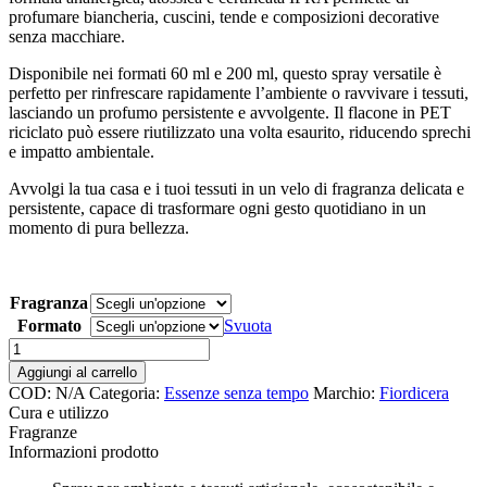
profumare biancheria, cuscini, tende e composizioni decorative
senza macchiare.
Disponibile nei formati 60 ml e 200 ml, questo spray versatile è
perfetto per rinfrescare rapidamente l’ambiente o ravvivare i tessuti,
lasciando un profumo persistente e avvolgente. Il flacone in PET
riciclato può essere riutilizzato una volta esaurito, riducendo sprechi
e impatto ambientale.
Avvolgi la tua casa e i tuoi tessuti in un velo di fragranza delicata e
persistente, capace di trasformare ogni gesto quotidiano in un
momento di pura bellezza.
Fragranza
Formato
Svuota
Spray
ambiente
Aggiungi al carrello
e
COD:
N/A
Categoria:
Essenze senza tempo
Marchio:
Fiordicera
tessuti
Cura e utilizzo
Fiordicera
Fragranze
quantità
Informazioni prodotto