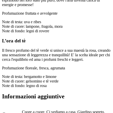
esprimono nel loro stato più puro, dove l'aria diventa carica di
energie e promesse!
Profumazione fruttata e avvolgente
Note di testa: uva e ribes
Note di cuore: lampone, fragola, mora
Note di fondo: legni di rovere
L’ora del tè
Il fresco profumo del tè verde si unisce a sua maestà la rosa, creando
una sensazione di leggerezza e tranquillità! E' la scelta ideale per chi
cerca l'equilibrio ed ama i profumi freschi e leggeri.
Profumazione floreale, fresca, agrumata
Note di testa: bergamotto e limone
Note di cuore: gelsomino e tè verde
Note di fondo: legno di rosa
Informazioni aggiuntive
Cuore a cuore, Ci vediamo a casa, Giardino segreto,