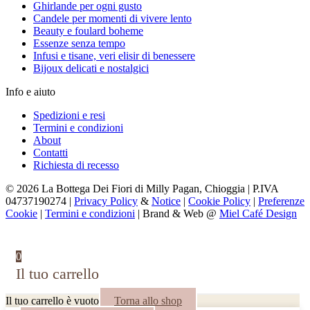
Ghirlande per ogni gusto
Candele per momenti di vivere lento
Beauty e foulard boheme
Essenze senza tempo
Infusi e tisane, veri elisir di benessere
Bijoux delicati e nostalgici
Info e aiuto
Spedizioni e resi
Termini e condizioni
About
Contatti
Richiesta di recesso
© 2026 La Bottega Dei Fiori di Milly Pagan, Chioggia | P.IVA
04737190274 |
Privacy Policy
&
Notice
|
Cookie Policy
|
Preferenze
Cookie
|
Termini e condizioni
| Brand & Web @
Miel Café Design
0
Il tuo carrello
Il tuo carrello è vuoto
Torna allo shop